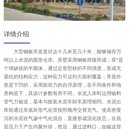
详情介绍
大型
钢板库
是直径达十几米至几十米，能够储存万
吨以上水泥的圆形仓库。库壁采用钢板焊接而成；库*是
个球缺状的半圆体，通过定形型材的不同强度，形成无
梁柱的结构应力，这种应力可达到大面积覆盖；库底外
形是下凹的，采用面荷力的自浮原理，在不同条件和地
质构造下，其设计参数有所不同。水泥入库时运用输料
管气力输送，基本与散装水泥车卸车原理相同。水泥出
库前通过库底坏形气化管按照顺序交替充气。使高密度
沉积水泥在气渗中气化混合，直接形成流化状态，在底
层压力下产生内聚外排，然后，通过进料口，由输送管